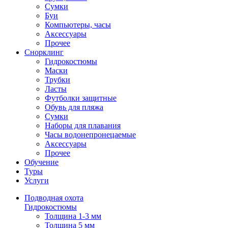
Сумки
Буи
Компьютеры, часы
Аксессуары
Прочее
Снорклинг
Гидрокостюмы
Маски
Трубки
Ласты
Футболки защитные
Обувь для пляжа
Сумки
Наборы для плавания
Часы водонепронецаемые
Аксессуары
Прочее
Обучение
Туры
Услуги
Подводная охота
Гидрокостюмы
Толщина 1-3 мм
Толщина 5 мм