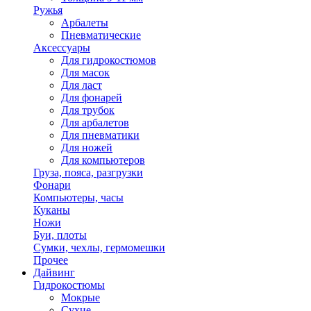
Ружья
Арбалеты
Пневматические
Аксессуары
Для гидрокостюмов
Для масок
Для ласт
Для фонарей
Для трубок
Для арбалетов
Для пневматики
Для ножей
Для компьютеров
Груза, пояса, разгрузки
Фонари
Компьютеры, часы
Куканы
Ножи
Буи, плоты
Сумки, чехлы, гермомешки
Прочее
Дайвинг
Гидрокостюмы
Мокрые
Сухие