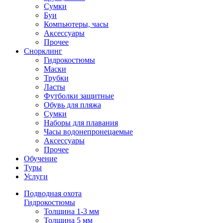
Сумки
Буи
Компьютеры, часы
Аксессуары
Прочее
Снорклинг
Гидрокостюмы
Маски
Трубки
Ласты
Футболки защитные
Обувь для пляжа
Сумки
Наборы для плавания
Часы водонепронецаемые
Аксессуары
Прочее
Обучение
Туры
Услуги
Подводная охота
Гидрокостюмы
Толщина 1-3 мм
Толщина 5 мм