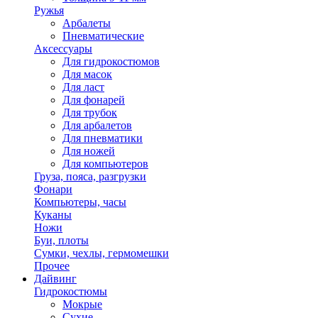
Ружья
Арбалеты
Пневматические
Аксессуары
Для гидрокостюмов
Для масок
Для ласт
Для фонарей
Для трубок
Для арбалетов
Для пневматики
Для ножей
Для компьютеров
Груза, пояса, разгрузки
Фонари
Компьютеры, часы
Куканы
Ножи
Буи, плоты
Сумки, чехлы, гермомешки
Прочее
Дайвинг
Гидрокостюмы
Мокрые
Сухие