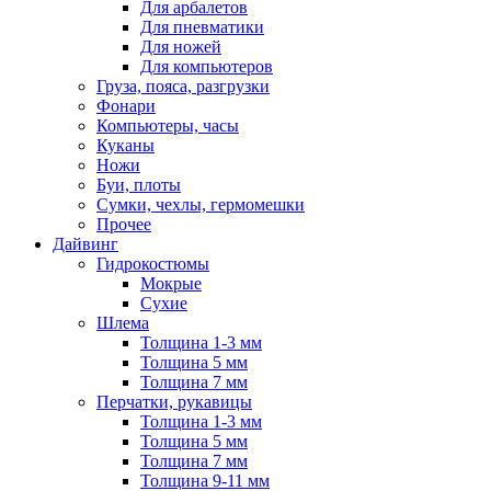
Для арбалетов
Для пневматики
Для ножей
Для компьютеров
Груза, пояса, разгрузки
Фонари
Компьютеры, часы
Куканы
Ножи
Буи, плоты
Сумки, чехлы, гермомешки
Прочее
Дайвинг
Гидрокостюмы
Мокрые
Сухие
Шлема
Толщина 1-3 мм
Толщина 5 мм
Толщина 7 мм
Перчатки, рукавицы
Толщина 1-3 мм
Толщина 5 мм
Толщина 7 мм
Толщина 9-11 мм