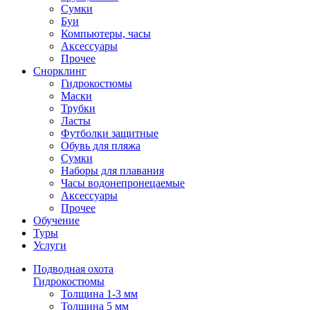
Сумки
Буи
Компьютеры, часы
Аксессуары
Прочее
Снорклинг
Гидрокостюмы
Маски
Трубки
Ласты
Футболки защитные
Обувь для пляжа
Сумки
Наборы для плавания
Часы водонепронецаемые
Аксессуары
Прочее
Обучение
Туры
Услуги
Подводная охота
Гидрокостюмы
Толщина 1-3 мм
Толщина 5 мм