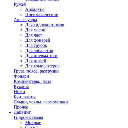
Ружья
Арбалеты
Пневматические
Аксессуары
Для гидрокостюмов
Для масок
Для ласт
Для фонарей
Для трубок
Для арбалетов
Для пневматики
Для ножей
Для компьютеров
Груза, пояса, разгрузки
Фонари
Компьютеры, часы
Куканы
Ножи
Буи, плоты
Сумки, чехлы, гермомешки
Прочее
Дайвинг
Гидрокостюмы
Мокрые
Сухие