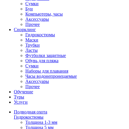
Сумки
Буи
Компьютеры, часы
Аксессуары
Прочее
Снорклинг
Гидрокостюмы
Маски
Трубки
Ласты
Футболки защитные
Обувь для пляжа
Сумки
Наборы для плавания
Часы водонепронецаемые
Аксессуары
Прочее
Обучение
Туры
Услуги
Подводная охота
Гидрокостюмы
Толщина 1-3 мм
Толщина 5 мм