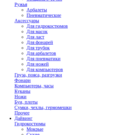
Ружья
Арбалеты
Пневматические
Аксессуары
Для гидрокостюмов
Для масок
Для ласт
Для фонарей
Для трубок
Для арбалетов
Для пневматики
Для ножей
Для компьютеров
Груза, пояса, разгрузки
Фонари
Компьютеры, часы
Куканы
Ножи
Буи, плоты
Сумки, чехлы, гермомешки
Прочее
Дайвинг
Гидрокостюмы
Мокрые
Сухие