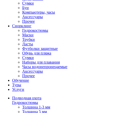
Сумки
Буи
Компьютеры, часы
Аксессуары
Прочее
Снорклинг
Гидрокостюмы
Маски
Трубки
Ласты
Футболки защитные
Обувь для пляжа
Сумки
Наборы для плавания
Часы водонепронецаемые
Аксессуары
Прочее
Обучение
Туры
Услуги
Подводная охота
Гидрокостюмы
Толщина 1-3 мм
Толщина 5 мм