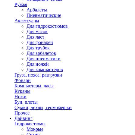
Ружья
Арбалеты
Пневматические
Аксессуары
Для гидрокостюмов
Для масок
Для ласт
Для фонарей
Для трубок
Для арбалетов
Для пневматики
Для ножей
Для компьютеров
Груза, пояса, разгрузки
Фонари
Компьютеры, часы
Куканы
Ножи
Буи, плоты
Сумки, чехлы, гермомешки
Прочее
Дайвинг
Гидрокостюмы
Мокрые
Сухие