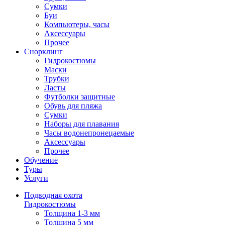
Сумки
Буи
Компьютеры, часы
Аксессуары
Прочее
Снорклинг
Гидрокостюмы
Маски
Трубки
Ласты
Футболки защитные
Обувь для пляжа
Сумки
Наборы для плавания
Часы водонепронецаемые
Аксессуары
Прочее
Обучение
Туры
Услуги
Подводная охота
Гидрокостюмы
Толщина 1-3 мм
Толщина 5 мм