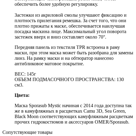
обеспечить более удобную регулировку.
Застежки из акриловой смолы улучшают фиксацию и
плотность прилегания ремешка. За счет того, что они
плотно прижаты к маске, обеспечивается наилучшая
посадка маскина лице. Максимальный угол поворота
застежек вверх и вниз составляет около 70°.
Передняя панель из текстиля TPR встроена в раму
маски, при этом маска может быть разобрана для замены
линз. На рамку маски и на обтюратор нанесено
антибликовое матовое покрытие.
ВЕС: 145г
ОБЪЕМ ПОДМАСОЧНОГО ПРОСТРАНСТВА: 130
см3.
Цвета:
Маска Sporasub Mystic начиная с 2014 года доступна так
же в камуфляжных в расцветках
Camu 3D, Sea Green,
Black Moon
соответствующих камуфляжным расцветкам
прочих гидрокостюмов и аксессуаров OMER/Sporasub.
Сопутствующие товары