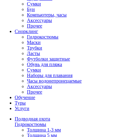
Сумки
Буи
Компьютеры, часы
Аксессуары
Прочее
Снорклинг
Гидрокостюмы
Маски
Трубки
Ласты
Футболки защитные
Обувь для пляжа
Сумки
Наборы для плавания
Часы водонепронецаемые
Аксессуары
Прочее
Обучение
Туры
Услуги
Подводная охота
Гидрокостюмы
Толщина 1-3 мм
Толщина 5 мм