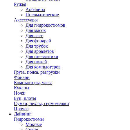
Ружья
Арбалеты
Пневматические
Аксессуары
Для гидрокостюмов
Для масок
Для ласт
Для фонарей
Для трубок
Для арбалетов
Для пневматики
Для ножей
Для компьютеров
Груза, пояса, разгрузки
Фонари
Компьютеры, часы
Куканы
Ножи
Буи, плоты
Сумки, чехлы, гермомешки
Прочее
Дайвинг
Гидрокостюмы
Мокрые
Сухие