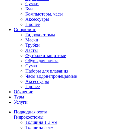
Сумки
Буи
Компьютеры, часы
Аксессуары
Прочее
Снорклинг
Гидрокостюмы
Маски
Трубки
Ласты
Футболки защитные
Обувь для пляжа
Сумки
Наборы для плавания
Часы водонепронецаемые
Аксессуары
Прочее
Обучение
Туры
Услуги
Подводная охота
Гидрокостюмы
Толщина 1-3 мм
Толщина 5 мм