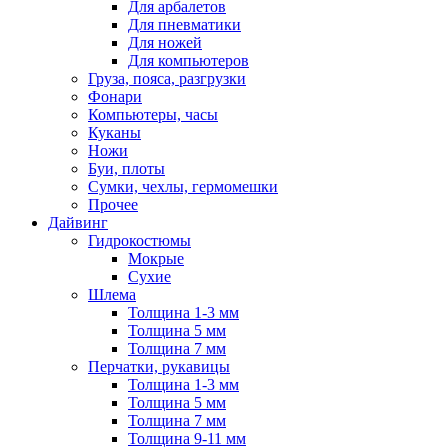
Для арбалетов
Для пневматики
Для ножей
Для компьютеров
Груза, пояса, разгрузки
Фонари
Компьютеры, часы
Куканы
Ножи
Буи, плоты
Сумки, чехлы, гермомешки
Прочее
Дайвинг
Гидрокостюмы
Мокрые
Сухие
Шлема
Толщина 1-3 мм
Толщина 5 мм
Толщина 7 мм
Перчатки, рукавицы
Толщина 1-3 мм
Толщина 5 мм
Толщина 7 мм
Толщина 9-11 мм