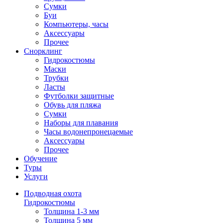
Сумки
Буи
Компьютеры, часы
Аксессуары
Прочее
Снорклинг
Гидрокостюмы
Маски
Трубки
Ласты
Футболки защитные
Обувь для пляжа
Сумки
Наборы для плавания
Часы водонепронецаемые
Аксессуары
Прочее
Обучение
Туры
Услуги
Подводная охота
Гидрокостюмы
Толщина 1-3 мм
Толщина 5 мм