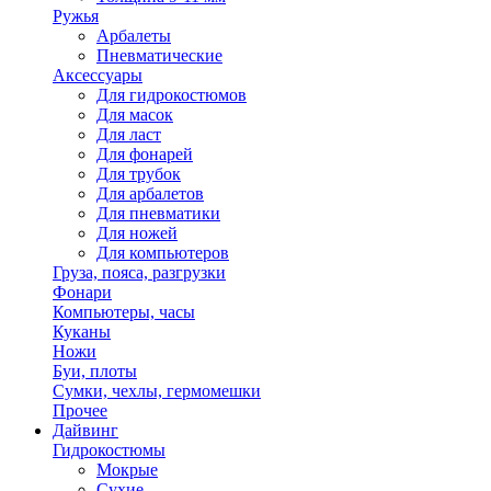
Ружья
Арбалеты
Пневматические
Аксессуары
Для гидрокостюмов
Для масок
Для ласт
Для фонарей
Для трубок
Для арбалетов
Для пневматики
Для ножей
Для компьютеров
Груза, пояса, разгрузки
Фонари
Компьютеры, часы
Куканы
Ножи
Буи, плоты
Сумки, чехлы, гермомешки
Прочее
Дайвинг
Гидрокостюмы
Мокрые
Сухие