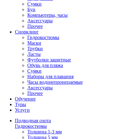
Сумки
Буи
Компьютеры, часы
Аксессуары
Прочее
Снорклинг
Гидрокостюмы
Маски
Трубки
Ласты
Футболки защитные
Обувь для пляжа
Сумки
Наборы для плавания
Часы водонепронецаемые
Аксессуары
Прочее
Обучение
Туры
Услуги
Подводная охота
Гидрокостюмы
Толщина 1-3 мм
Толщина 5 мм