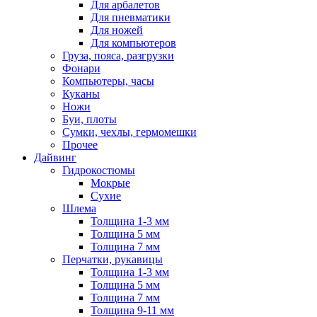
Для арбалетов
Для пневматики
Для ножей
Для компьютеров
Груза, пояса, разгрузки
Фонари
Компьютеры, часы
Куканы
Ножи
Буи, плоты
Сумки, чехлы, гермомешки
Прочее
Дайвинг
Гидрокостюмы
Мокрые
Сухие
Шлема
Толщина 1-3 мм
Толщина 5 мм
Толщина 7 мм
Перчатки, рукавицы
Толщина 1-3 мм
Толщина 5 мм
Толщина 7 мм
Толщина 9-11 мм