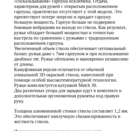
«соскальзывания» гарпуна исключена. Отдача,
характерная для ружей с открытым расположением
гарпуна, практически отсутствует у этой модели. Это
препятствует потере энергии и придает гарпуну
большую мощность. Гарпун больше не подвержен
боковым вибрациям на выходе из ствола. Как результат,
ружье обладает большей мощностью и точностью
выстрела по сравнению с ружьями с традиционным
расположением гарпуна.
Увеличенный объем ствола обеспечивает оптимальный
баланс ружья даже с 7мм гарпуном и при использовании
двойных тяг. Ружье обтекаемо и маневренно независимо
от длины.
Камуфляжная версия отличается от обычной
уникальной 3D окраской ствола, нанесенной при
помощи особой высокотемпературной технологии.
Ружье комплектуется катушкой Match 30.
Два различных упора для зарядки идут в комплекте и
дополнительная эргономичная рукоятка под правую
руку.
Толщина алюминиевой стенки ствола составляет 1,2 мм.
Это обеспечивает наилучшую сбалансированность и
жесткость ствола.