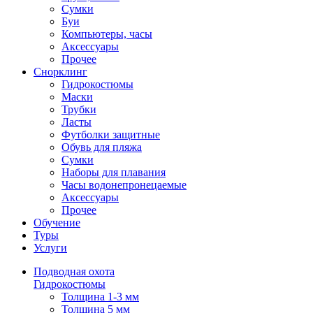
Сумки
Буи
Компьютеры, часы
Аксессуары
Прочее
Снорклинг
Гидрокостюмы
Маски
Трубки
Ласты
Футболки защитные
Обувь для пляжа
Сумки
Наборы для плавания
Часы водонепронецаемые
Аксессуары
Прочее
Обучение
Туры
Услуги
Подводная охота
Гидрокостюмы
Толщина 1-3 мм
Толщина 5 мм