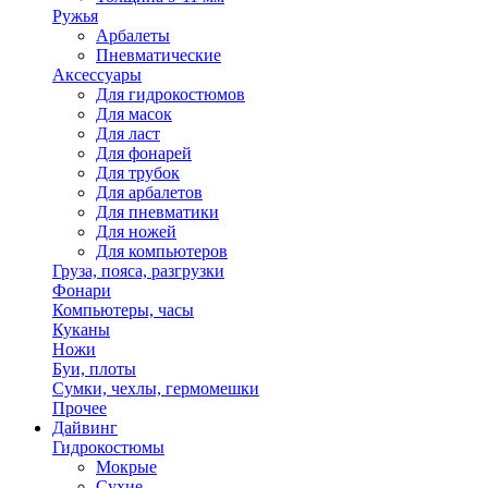
Ружья
Арбалеты
Пневматические
Аксессуары
Для гидрокостюмов
Для масок
Для ласт
Для фонарей
Для трубок
Для арбалетов
Для пневматики
Для ножей
Для компьютеров
Груза, пояса, разгрузки
Фонари
Компьютеры, часы
Куканы
Ножи
Буи, плоты
Сумки, чехлы, гермомешки
Прочее
Дайвинг
Гидрокостюмы
Мокрые
Сухие