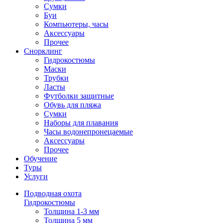
Сумки
Буи
Компьютеры, часы
Аксессуары
Прочее
Снорклинг
Гидрокостюмы
Маски
Трубки
Ласты
Футболки защитные
Обувь для пляжа
Сумки
Наборы для плавания
Часы водонепронецаемые
Аксессуары
Прочее
Обучение
Туры
Услуги
Подводная охота
Гидрокостюмы
Толщина 1-3 мм
Толщина 5 мм