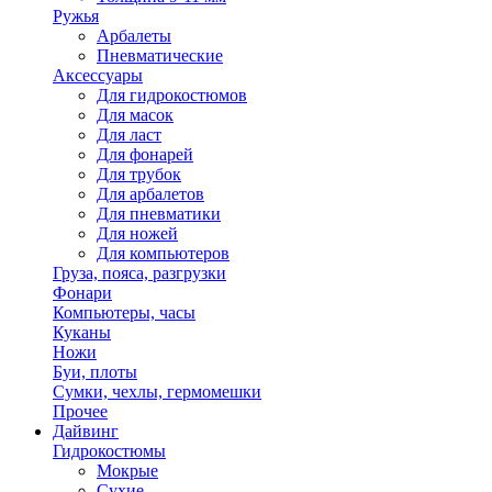
Ружья
Арбалеты
Пневматические
Аксессуары
Для гидрокостюмов
Для масок
Для ласт
Для фонарей
Для трубок
Для арбалетов
Для пневматики
Для ножей
Для компьютеров
Груза, пояса, разгрузки
Фонари
Компьютеры, часы
Куканы
Ножи
Буи, плоты
Сумки, чехлы, гермомешки
Прочее
Дайвинг
Гидрокостюмы
Мокрые
Сухие