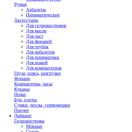
Ружья
Арбалеты
Пневматические
Аксессуары
Для гидрокостюмов
Для масок
Для ласт
Для фонарей
Для трубок
Для арбалетов
Для пневматики
Для ножей
Для компьютеров
Груза, пояса, разгрузки
Фонари
Компьютеры, часы
Куканы
Ножи
Буи, плоты
Сумки, чехлы, гермомешки
Прочее
Дайвинг
Гидрокостюмы
Мокрые
Сухие