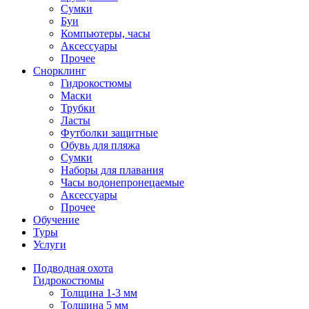
Сумки
Буи
Компьютеры, часы
Аксессуары
Прочее
Снорклинг
Гидрокостюмы
Маски
Трубки
Ласты
Футболки защитные
Обувь для пляжа
Сумки
Наборы для плавания
Часы водонепронецаемые
Аксессуары
Прочее
Обучение
Туры
Услуги
Подводная охота
Гидрокостюмы
Толщина 1-3 мм
Толщина 5 мм