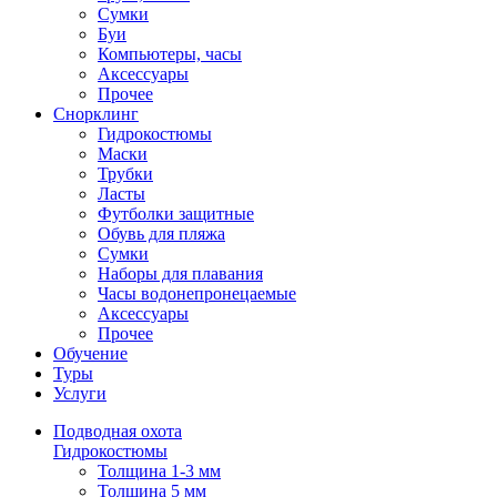
Сумки
Буи
Компьютеры, часы
Аксессуары
Прочее
Снорклинг
Гидрокостюмы
Маски
Трубки
Ласты
Футболки защитные
Обувь для пляжа
Сумки
Наборы для плавания
Часы водонепронецаемые
Аксессуары
Прочее
Обучение
Туры
Услуги
Подводная охота
Гидрокостюмы
Толщина 1-3 мм
Толщина 5 мм