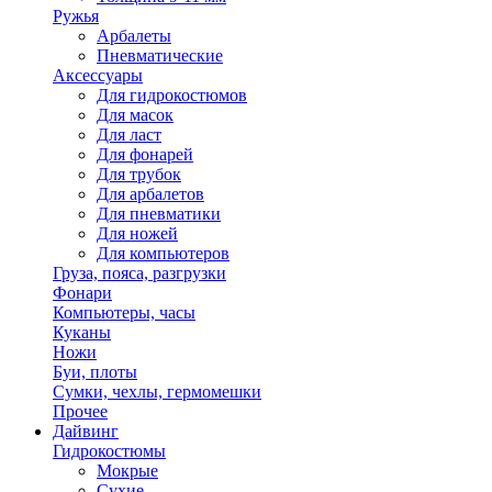
Ружья
Арбалеты
Пневматические
Аксессуары
Для гидрокостюмов
Для масок
Для ласт
Для фонарей
Для трубок
Для арбалетов
Для пневматики
Для ножей
Для компьютеров
Груза, пояса, разгрузки
Фонари
Компьютеры, часы
Куканы
Ножи
Буи, плоты
Сумки, чехлы, гермомешки
Прочее
Дайвинг
Гидрокостюмы
Мокрые
Сухие