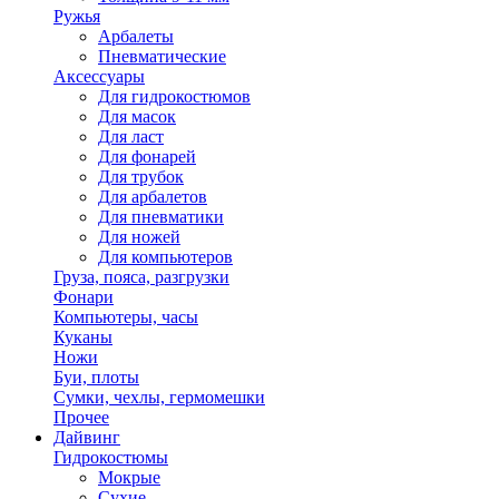
Ружья
Арбалеты
Пневматические
Аксессуары
Для гидрокостюмов
Для масок
Для ласт
Для фонарей
Для трубок
Для арбалетов
Для пневматики
Для ножей
Для компьютеров
Груза, пояса, разгрузки
Фонари
Компьютеры, часы
Куканы
Ножи
Буи, плоты
Сумки, чехлы, гермомешки
Прочее
Дайвинг
Гидрокостюмы
Мокрые
Сухие