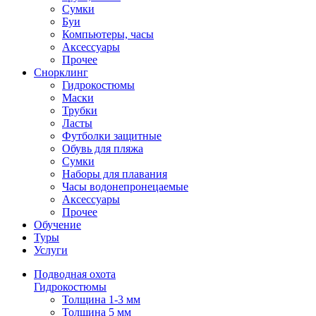
Сумки
Буи
Компьютеры, часы
Аксессуары
Прочее
Снорклинг
Гидрокостюмы
Маски
Трубки
Ласты
Футболки защитные
Обувь для пляжа
Сумки
Наборы для плавания
Часы водонепронецаемые
Аксессуары
Прочее
Обучение
Туры
Услуги
Подводная охота
Гидрокостюмы
Толщина 1-3 мм
Толщина 5 мм