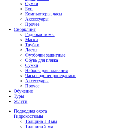
Сумки
Буи
Компьютеры, часы
Аксессуары
Прочее
Снорклинг
Гидрокостюмы
Маски
Трубки
Ласты
Футболки защитные
Обувь для пляжа
Сумки
Наборы для плавания
Часы водонепронецаемые
Аксессуары
Прочее
Обучение
Туры
Услуги
Подводная охота
Гидрокостюмы
Толщина 1-3 мм
Толщина 5 мм