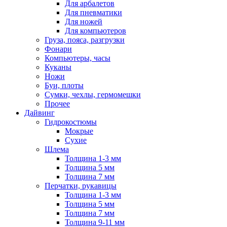
Для арбалетов
Для пневматики
Для ножей
Для компьютеров
Груза, пояса, разгрузки
Фонари
Компьютеры, часы
Куканы
Ножи
Буи, плоты
Сумки, чехлы, гермомешки
Прочее
Дайвинг
Гидрокостюмы
Мокрые
Сухие
Шлема
Толщина 1-3 мм
Толщина 5 мм
Толщина 7 мм
Перчатки, рукавицы
Толщина 1-3 мм
Толщина 5 мм
Толщина 7 мм
Толщина 9-11 мм