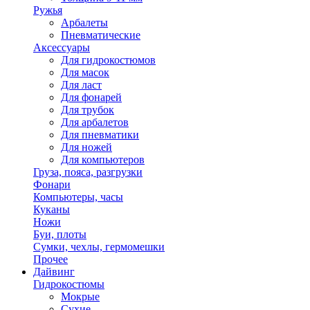
Ружья
Арбалеты
Пневматические
Аксессуары
Для гидрокостюмов
Для масок
Для ласт
Для фонарей
Для трубок
Для арбалетов
Для пневматики
Для ножей
Для компьютеров
Груза, пояса, разгрузки
Фонари
Компьютеры, часы
Куканы
Ножи
Буи, плоты
Сумки, чехлы, гермомешки
Прочее
Дайвинг
Гидрокостюмы
Мокрые
Сухие