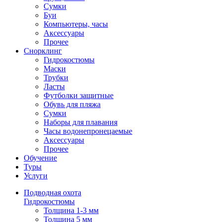
Сумки
Буи
Компьютеры, часы
Аксессуары
Прочее
Снорклинг
Гидрокостюмы
Маски
Трубки
Ласты
Футболки защитные
Обувь для пляжа
Сумки
Наборы для плавания
Часы водонепронецаемые
Аксессуары
Прочее
Обучение
Туры
Услуги
Подводная охота
Гидрокостюмы
Толщина 1-3 мм
Толщина 5 мм