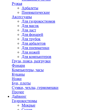
Ружья
Арбалеты
Пневматические
Аксессуары
Для гидрокостюмов
Для масок
Для ласт
Для фонарей
Для трубок
Для арбалетов
Для пневматики
Для ножей
Для компьютеров
Груза, пояса, разгрузки
Фонари
Компьютеры, часы
Куканы
Ножи
Буи, плоты
Сумки, чехлы, гермомешки
Прочее
Дайвинг
Гидрокостюмы
Мокрые
Сухие