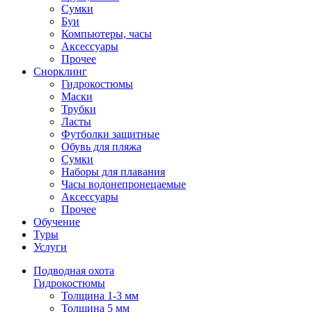
Сумки
Буи
Компьютеры, часы
Аксессуары
Прочее
Снорклинг
Гидрокостюмы
Маски
Трубки
Ласты
Футболки защитные
Обувь для пляжа
Сумки
Наборы для плавания
Часы водонепронецаемые
Аксессуары
Прочее
Обучение
Туры
Услуги
Подводная охота
Гидрокостюмы
Толщина 1-3 мм
Толщина 5 мм