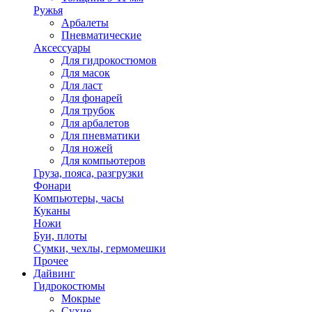
Ружья
Арбалеты
Пневматические
Аксессуары
Для гидрокостюмов
Для масок
Для ласт
Для фонарей
Для трубок
Для арбалетов
Для пневматики
Для ножей
Для компьютеров
Груза, пояса, разгрузки
Фонари
Компьютеры, часы
Куканы
Ножи
Буи, плоты
Сумки, чехлы, гермомешки
Прочее
Дайвинг
Гидрокостюмы
Мокрые
Сухие