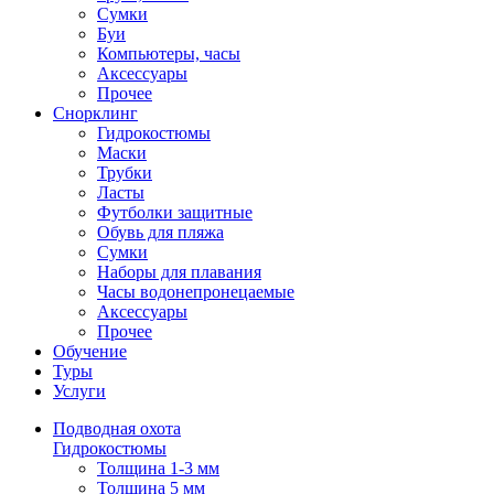
Сумки
Буи
Компьютеры, часы
Аксессуары
Прочее
Снорклинг
Гидрокостюмы
Маски
Трубки
Ласты
Футболки защитные
Обувь для пляжа
Сумки
Наборы для плавания
Часы водонепронецаемые
Аксессуары
Прочее
Обучение
Туры
Услуги
Подводная охота
Гидрокостюмы
Толщина 1-3 мм
Толщина 5 мм