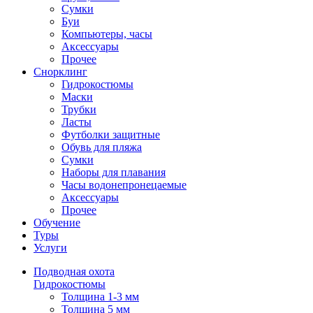
Сумки
Буи
Компьютеры, часы
Аксессуары
Прочее
Снорклинг
Гидрокостюмы
Маски
Трубки
Ласты
Футболки защитные
Обувь для пляжа
Сумки
Наборы для плавания
Часы водонепронецаемые
Аксессуары
Прочее
Обучение
Туры
Услуги
Подводная охота
Гидрокостюмы
Толщина 1-3 мм
Толщина 5 мм