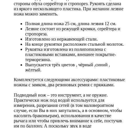
стороны обуха серрейтор и стропорез. Рукоять сделана
из яркого нескользящего пластика. При желании лезвие
ножа можно заменить.
Полная длина ножа 25 см, длина лезвия 12 см.
Лезвие состоит из режущей кромки, серейтера и
стропореза.
Изготовлено из нержавеющей стали.
На конце рукоятки расположен стальной молоток.
Рукоятка изготовлена из полипопилена с
пластиковыми вставками, внешнее покрытие-
терморезина.
Выпускается трёх цветов , чёрный ,синий ,
жёлтый.
Комплектуется следующими аксессуарами: пластиковые
ножны с замком, два резиновых ремня с пряжками.
Подводный нож – это инструмент, а не оружие.
Практически нож под водой используется для
измерения, разрезания сетей (в том маловероятном
случае, если Вы в них запутались, а в основном, чтобы
насолить браконьерам), использования в качестве
рычага или чтобы привлечь внимание к себе, постучав
им по баллону. А поскольку звук в воде