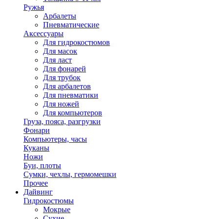
Ружья
Арбалеты
Пневматические
Аксессуары
Для гидрокостюмов
Для масок
Для ласт
Для фонарей
Для трубок
Для арбалетов
Для пневматики
Для ножей
Для компьютеров
Груза, пояса, разгрузки
Фонари
Компьютеры, часы
Куканы
Ножи
Буи, плоты
Сумки, чехлы, гермомешки
Прочее
Дайвинг
Гидрокостюмы
Мокрые
Сухие