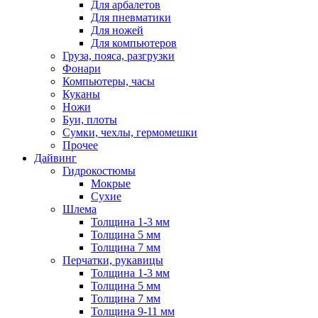
Для арбалетов
Для пневматики
Для ножей
Для компьютеров
Груза, пояса, разгрузки
Фонари
Компьютеры, часы
Куканы
Ножи
Буи, плоты
Сумки, чехлы, гермомешки
Прочее
Дайвинг
Гидрокостюмы
Мокрые
Сухие
Шлема
Толщина 1-3 мм
Толщина 5 мм
Толщина 7 мм
Перчатки, рукавицы
Толщина 1-3 мм
Толщина 5 мм
Толщина 7 мм
Толщина 9-11 мм