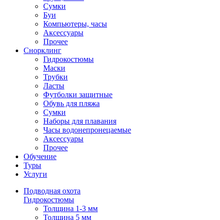
Сумки
Буи
Компьютеры, часы
Аксессуары
Прочее
Снорклинг
Гидрокостюмы
Маски
Трубки
Ласты
Футболки защитные
Обувь для пляжа
Сумки
Наборы для плавания
Часы водонепронецаемые
Аксессуары
Прочее
Обучение
Туры
Услуги
Подводная охота
Гидрокостюмы
Толщина 1-3 мм
Толщина 5 мм