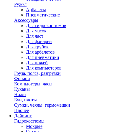
Ружья
Арбалеты
Пневматические
Аксессуары
Для гидрокостюмов
Для масок
Для ласт
Для фонарей
Для трубок
Для арбалетов
Для пневматики
Для ножей
Для компьютеров
Груза, пояса, разгрузки
Фонари
Компьютеры, часы
Куканы
Ножи
Буи, плоты
Сумки, чехлы, гермомешки
Прочее
Дайвинг
Гидрокостюмы
Мокрые
Сухие