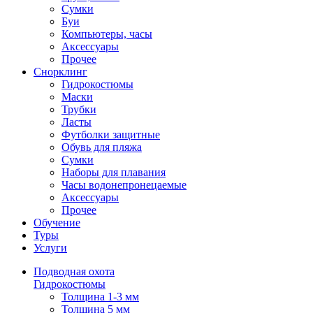
Сумки
Буи
Компьютеры, часы
Аксессуары
Прочее
Снорклинг
Гидрокостюмы
Маски
Трубки
Ласты
Футболки защитные
Обувь для пляжа
Сумки
Наборы для плавания
Часы водонепронецаемые
Аксессуары
Прочее
Обучение
Туры
Услуги
Подводная охота
Гидрокостюмы
Толщина 1-3 мм
Толщина 5 мм