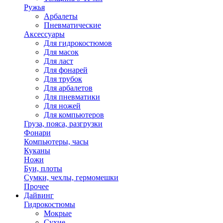
Ружья
Арбалеты
Пневматические
Аксессуары
Для гидрокостюмов
Для масок
Для ласт
Для фонарей
Для трубок
Для арбалетов
Для пневматики
Для ножей
Для компьютеров
Груза, пояса, разгрузки
Фонари
Компьютеры, часы
Куканы
Ножи
Буи, плоты
Сумки, чехлы, гермомешки
Прочее
Дайвинг
Гидрокостюмы
Мокрые
Сухие