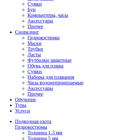
Сумки
Буи
Компьютеры, часы
Аксессуары
Прочее
Снорклинг
Гидрокостюмы
Маски
Трубки
Ласты
Футболки защитные
Обувь для пляжа
Сумки
Наборы для плавания
Часы водонепронецаемые
Аксессуары
Прочее
Обучение
Туры
Услуги
Подводная охота
Гидрокостюмы
Толщина 1-3 мм
Толщина 5 мм