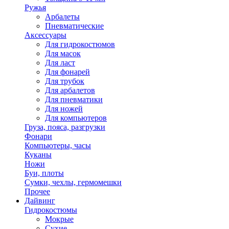
Ружья
Арбалеты
Пневматические
Аксессуары
Для гидрокостюмов
Для масок
Для ласт
Для фонарей
Для трубок
Для арбалетов
Для пневматики
Для ножей
Для компьютеров
Груза, пояса, разгрузки
Фонари
Компьютеры, часы
Куканы
Ножи
Буи, плоты
Сумки, чехлы, гермомешки
Прочее
Дайвинг
Гидрокостюмы
Мокрые
Сухие