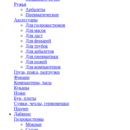
Ружья
Арбалеты
Пневматические
Аксессуары
Для гидрокостюмов
Для масок
Для ласт
Для фонарей
Для трубок
Для арбалетов
Для пневматики
Для ножей
Для компьютеров
Груза, пояса, разгрузки
Фонари
Компьютеры, часы
Куканы
Ножи
Буи, плоты
Сумки, чехлы, гермомешки
Прочее
Дайвинг
Гидрокостюмы
Мокрые
Сухие