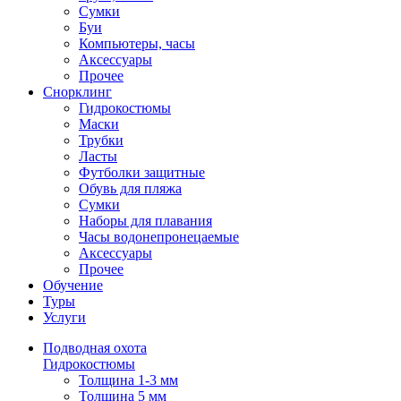
Сумки
Буи
Компьютеры, часы
Аксессуары
Прочее
Снорклинг
Гидрокостюмы
Маски
Трубки
Ласты
Футболки защитные
Обувь для пляжа
Сумки
Наборы для плавания
Часы водонепронецаемые
Аксессуары
Прочее
Обучение
Туры
Услуги
Подводная охота
Гидрокостюмы
Толщина 1-3 мм
Толщина 5 мм