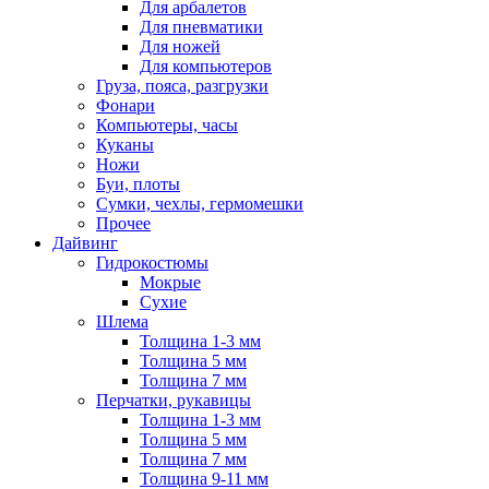
Для арбалетов
Для пневматики
Для ножей
Для компьютеров
Груза, пояса, разгрузки
Фонари
Компьютеры, часы
Куканы
Ножи
Буи, плоты
Сумки, чехлы, гермомешки
Прочее
Дайвинг
Гидрокостюмы
Мокрые
Сухие
Шлема
Толщина 1-3 мм
Толщина 5 мм
Толщина 7 мм
Перчатки, рукавицы
Толщина 1-3 мм
Толщина 5 мм
Толщина 7 мм
Толщина 9-11 мм