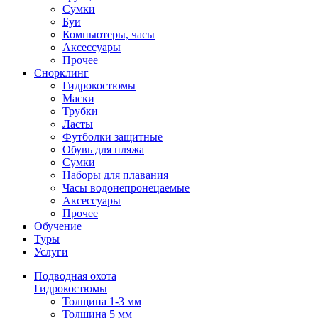
Сумки
Буи
Компьютеры, часы
Аксессуары
Прочее
Снорклинг
Гидрокостюмы
Маски
Трубки
Ласты
Футболки защитные
Обувь для пляжа
Сумки
Наборы для плавания
Часы водонепронецаемые
Аксессуары
Прочее
Обучение
Туры
Услуги
Подводная охота
Гидрокостюмы
Толщина 1-3 мм
Толщина 5 мм