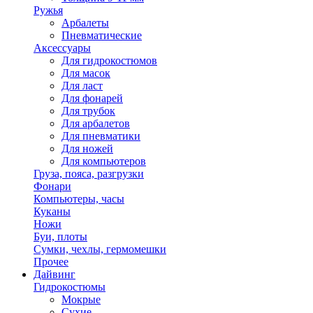
Ружья
Арбалеты
Пневматические
Аксессуары
Для гидрокостюмов
Для масок
Для ласт
Для фонарей
Для трубок
Для арбалетов
Для пневматики
Для ножей
Для компьютеров
Груза, пояса, разгрузки
Фонари
Компьютеры, часы
Куканы
Ножи
Буи, плоты
Сумки, чехлы, гермомешки
Прочее
Дайвинг
Гидрокостюмы
Мокрые
Сухие