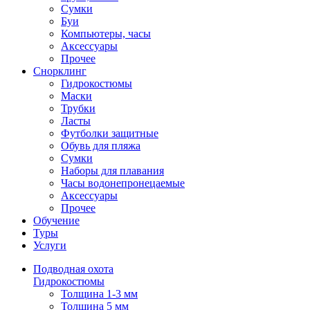
Сумки
Буи
Компьютеры, часы
Аксессуары
Прочее
Снорклинг
Гидрокостюмы
Маски
Трубки
Ласты
Футболки защитные
Обувь для пляжа
Сумки
Наборы для плавания
Часы водонепронецаемые
Аксессуары
Прочее
Обучение
Туры
Услуги
Подводная охота
Гидрокостюмы
Толщина 1-3 мм
Толщина 5 мм