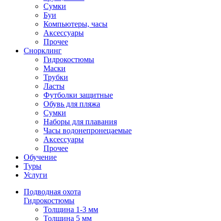
Сумки
Буи
Компьютеры, часы
Аксессуары
Прочее
Снорклинг
Гидрокостюмы
Маски
Трубки
Ласты
Футболки защитные
Обувь для пляжа
Сумки
Наборы для плавания
Часы водонепронецаемые
Аксессуары
Прочее
Обучение
Туры
Услуги
Подводная охота
Гидрокостюмы
Толщина 1-3 мм
Толщина 5 мм