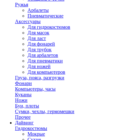
Ружья
Арбалеты
Пневматические
Аксессуары
Для гидрокостюмов
Для масок
Для ласт
Для фонарей
Для трубок
Для арбалетов
Для пневматики
Для ножей
Для компьютеров
Груза, пояса, разгрузки
Фонари
Компьютеры, часы
Куканы
Ножи
Буи, плоты
Сумки, чехлы, гермомешки
Прочее
Дайвинг
Гидрокостюмы
Мокрые
Сухие