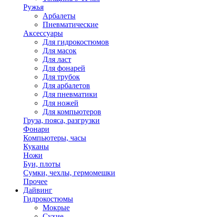
Ружья
Арбалеты
Пневматические
Аксессуары
Для гидрокостюмов
Для масок
Для ласт
Для фонарей
Для трубок
Для арбалетов
Для пневматики
Для ножей
Для компьютеров
Груза, пояса, разгрузки
Фонари
Компьютеры, часы
Куканы
Ножи
Буи, плоты
Сумки, чехлы, гермомешки
Прочее
Дайвинг
Гидрокостюмы
Мокрые
Сухие