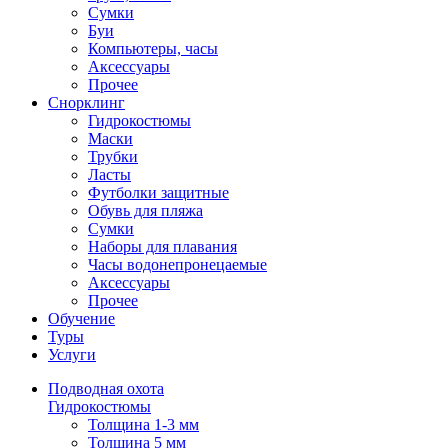
Сумки
Буи
Компьютеры, часы
Аксессуары
Прочее
Снорклинг
Гидрокостюмы
Маски
Трубки
Ласты
Футболки защитные
Обувь для пляжа
Сумки
Наборы для плавания
Часы водонепронецаемые
Аксессуары
Прочее
Обучение
Туры
Услуги
Подводная охота
Гидрокостюмы
Толщина 1-3 мм
Толщина 5 мм