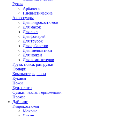
Ружья
Арбалеты
Пневматические
Аксессуары
Для гидрокостюмов
Для масок
Для ласт
Для фонарей
Для трубок
Для арбалетов
Для пневматики
Для ножей
Для компьютеров
Груза, пояса, разгрузки
Фонари
Компьютеры, часы
Куканы
Ножи
Буи, плоты
Сумки, чехлы, гермомешки
Прочее
Дайвинг
Гидрокостюмы
Мокрые
Сухие