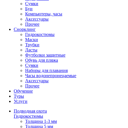
Сумки
Буи
Компьютеры, часы
Аксессуары
Прочее
Снорклинг
Гидрокостюмы
Маски
Трубки
Ласты
Футболки защитные
Обувь для пляжа
Сумки
Наборы для плавания
Часы водонепронецаемые
Аксессуары
Прочее
Обучение
Туры
Услуги
Подводная охота
Гидрокостюмы
Толщина 1-3 мм
Толщина 5 мм